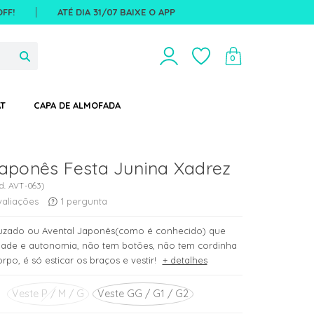
FF!
ATÉ DIA 31/07 BAIXE O APP
0
T
CAPA DE ALMOFADA
Japonês Festa Junina Xadrez
d.
AVT-063
)
valiações
1
pergunta
ruzado ou Avental Japonês(como é conhecido) que
cidade e autonomia, não tem botões, não tem cordinha
rpo, é só esticar os braços e vestir!
+ detalhes
Veste P / M / G
Veste GG / G1 / G2