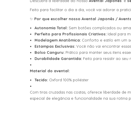
Descubra a liberdade do nosso
Avental Japonês
: é
s
Feito para facilitar o dia a dia, você vai adorar a pra
✨
Por que escolher nosso Avental Japonês / Avent
Autonomia Total:
Sem botões complicados ou ama
Perfeito para Profissionais Criativos:
Ideal para m
Modelagem Anatômica:
Conforto e estilo em um só
Estampas Exclusivas:
Você não vai encontrar essas
Bolso Canguru:
Prático para manter seus itens ess
Durabilidade Garantida:
Feito para resistir ao seu 
Material do avental:
Tecido:
Oxford 100% poliéster
Com tiras cruzadas nas costas, oferece liberdade de m
especial de elegância e funcionalidade na sua rotina pr