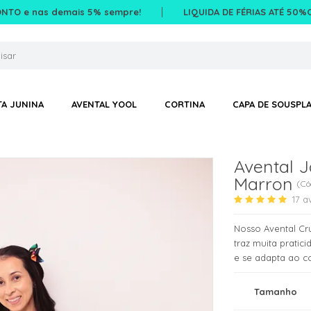
ONTO e nas demais 5% sempre!
LIQUIDA DE FÉRIAS ATÉ 50%O
TA JUNINA
AVENTAL YOOL
CORTINA
CAPA DE SOUSPLA
Avental 
Marron
(
Có
17
a
Nosso Avental C
traz muita prati
e se adapta ao co
Tamanho