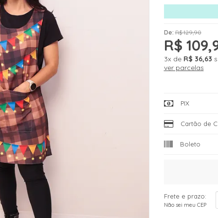
De:
R$ 129,90
R$ 109,
3x
de
R$ 36,63
s
ver parcelas
PIX
Cartão de C
Boleto
Frete e prazo:
Não sei meu CEP