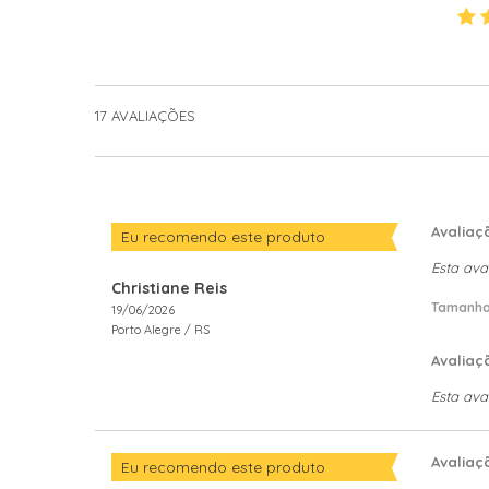
17
AVALIAÇÕES
Avaliaç
Eu recomendo este produto
Esta ava
Christiane Reis
Tamanho
19/06/2026
Porto Alegre /
RS
Avaliaç
Esta ava
Avaliaç
Eu recomendo este produto