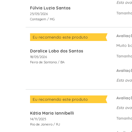
Esta ava
Fúlvia Luzia Santos
Tamanho
25/05/2026
Contagem /
MG
Avaliaç
Eu recomendo este produto
Muito b
Doralice Lobo dos Santos
Tamanho
18/05/2026
Feira de Santana /
BA
Avaliaç
Esta ava
Avaliaç
Eu recomendo este produto
Esta ava
Kátia Maria Iannibelli
Tamanho
14/11/2025
Rio de Janeiro /
RJ