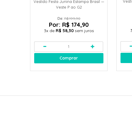
Vest
Vestido Festa Junina Estampa Brasil —
Veste P ao G2
De: 
R$ 199,90
Por:
R$ 174,90
3x
de
R$ 58,30
sem juros
Comprar