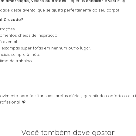
em amarração, velcro ou botões
– apenas
encaixar e vestir
! 🎀
ticidade deste avental que se ajusta perfeitamente ao seu corpo!
al Cruzado?
rrações!
omentos cheios de inspiração!
 avental.
 estampas super fofas em nenhum outro lugar.
enciais sempre à mão.
ritmo de trabalho.
ovimento para facilitar suas tarefas diárias, garantindo conforto o di
ofissional! 💖
Você também deve gostar