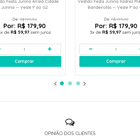
ido Festa Junina Arraiá Cidade
Vestido Festa Junina Xadrez Pr
Junina — Veste P ao G2
Bandeirolas — Veste P ao
De: 
R$ 199,90
De: 
R$ 199,90
Por:
R$ 179,90
Por:
R$ 179,90
3x
de
R$ 59,97
sem juros
3x
de
R$ 59,97
sem jur
Comprar
Comprar
OPINIÃO DOS CLIENTES