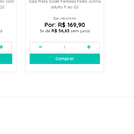
eto com
Saia Preta Godê Fantasia Festa Junina
Vestido 
 G2
adulto P ao G2
V
De: 
R$ 179,90
Por:
R$ 169,90
os
3x
de
R$ 56,63
sem juros
3x
Comprar