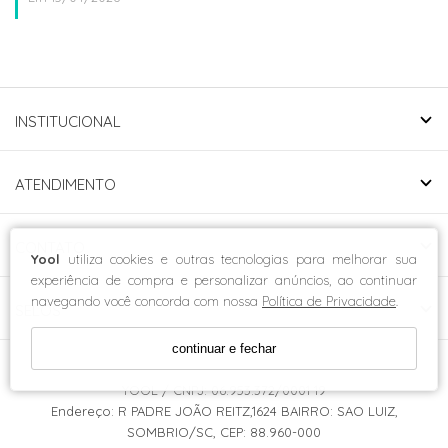
INSTITUCIONAL
ATENDIMENTO
CONTATO
Yool
utiliza cookies e outras tecnologias para melhorar sua
experiência de compra e personalizar anúncios, ao continuar
navegando você concorda com nossa
Política de Privacidade
.
SELOS
continuar e fechar
YOOL / CNPJ: 06.953.372/0001-19
Endereço: R PADRE JOÃO REITZ,1624 BAIRRO: SAO LUIZ,
SOMBRIO/SC, CEP: 88.960-000