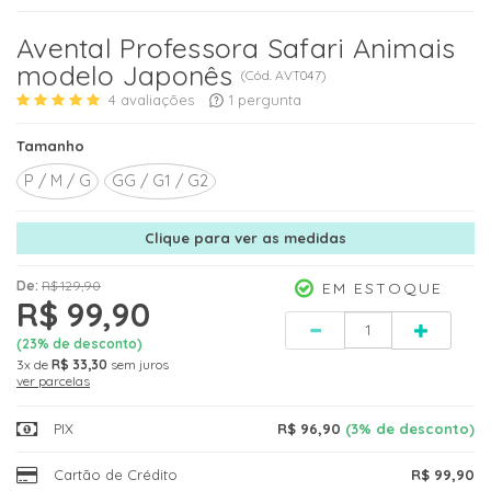
Avental Professora Safari Animais
modelo Japonês
(
Cód.
AVT047
)
4
avaliações
1
pergunta
Tamanho
P / M / G
GG / G1 / G2
Clique para ver as medidas
De:
R$ 129,90
EM ESTOQUE
R$ 99,90
Quantidade
(
23
% de desconto)
3x
de
R$ 33,30
sem juros
ver parcelas
PIX
R$ 96,90
(3% de desconto)
Cartão de Crédito
R$ 99,90