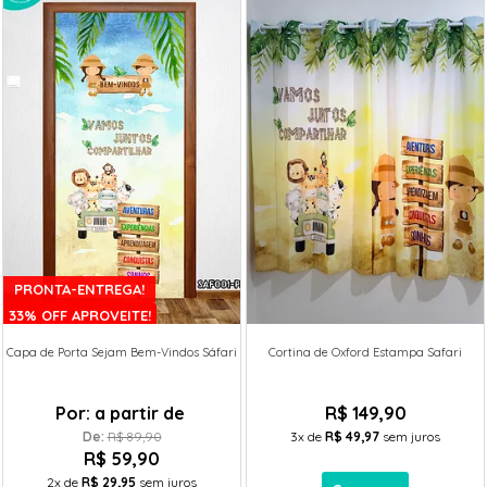
PRONTA-ENTREGA!
33% OFF APROVEITE!
Capa de Porta Sejam Bem-Vindos Sáfari
Cortina de Oxford Estampa Safari
Por:
a partir de
R$ 149,90
De: 
R$ 89,90
3x
de
R$ 49,97
sem juros
R$ 59,90
2x
de
R$ 29,95
sem juros