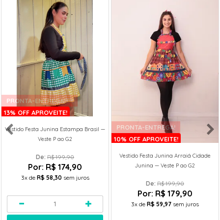
PRONTA-ENTREGA!!!!!!
13% OFF APROVEITE!
PRONTA-ENTREGA!
Vestido Festa Junina Estampa Brasil —
10% OFF APROVEITE!
Veste P ao G2
Vestido Festa Junina Arraiá Cidade
De: 
R$ 199,90
Por:
R$ 174,90
Junina — Veste P ao G2
3x
de
R$ 58,30
sem juros
De: 
R$ 199,90
Por:
R$ 179,90
3x
de
R$ 59,97
sem juros