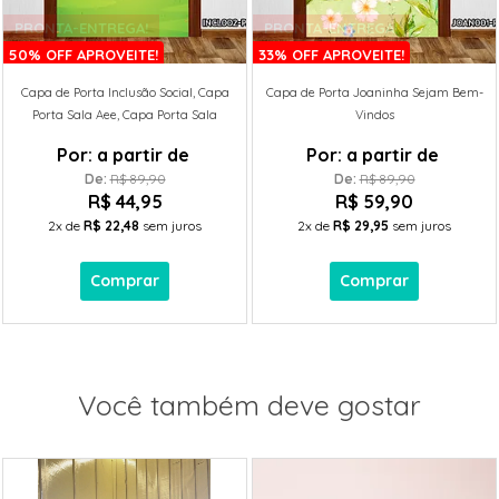
PRONTA-ENTREGA!
PRONTA-ENTREGA!
50% OFF APROVEITE!
33% OFF APROVEITE!
Capa de Porta Inclusão Social, Capa
Capa de Porta Joaninha Sejam Bem-
Porta Sala Aee, Capa Porta Sala
Vindos
Recursos
Por:
a partir de
Por:
a partir de
De: 
R$ 89,90
De: 
R$ 89,90
R$ 44,95
R$ 59,90
2x
de
R$ 22,48
sem juros
2x
de
R$ 29,95
sem juros
Comprar
Comprar
Você também deve gostar