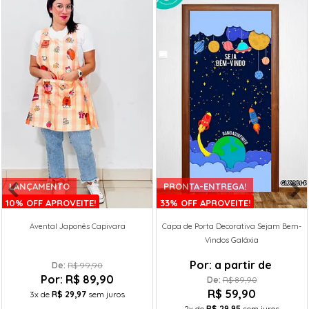
LANÇAMENTO
PRONTA-ENTREGA!
10% OFF APROVEITE!
33% OFF APROVEITE!
Avental Japonês Capivara
Capa de Porta Decorativa Sejam Bem-
Vindos Galáxia
Por:
a partir de
De: 
R$ 99,90
Por:
R$ 89,90
De: 
R$ 89,90
R$ 59,90
3x
de
R$ 29,97
sem juros
2x
de
R$ 29,95
sem juros