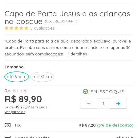
Capa de Porta Jesus e as crianças
no bosque
(
Cód.
RELI014-PRT
)
5
avaliações
"Capa de Porta para sala de aula: decoração exclusiva, durável e
prática. Receba seus alunos com carinho e instale em apenas 30
segundos, sem complicações!"
+ detalhes
Tamanho
até 95cm
até 80cm
De:
R$ 119,90
EM ESTOQUE
R$ 89,90
Quantidade
3x
de
R$ 29,97
sem juros
ver parcelas
PIX
R$ 87,20
(3% de desconto)
Cartão de Crédito
R$ 89,90