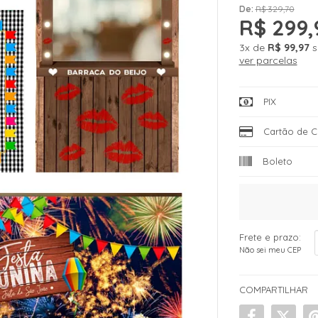
De:
R$ 329,70
R$ 299,
3x
de
R$ 99,97
s
ver parcelas
PIX
Cartão de C
Boleto
Frete e prazo:
Não sei meu CEP
COMPARTILHAR