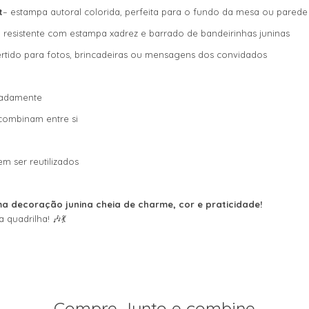
t
– estampa autoral colorida, perfeita para o fundo da mesa ou parede
 resistente com estampa xadrez e barrado de bandeirinhas juninas
ertido para fotos, brincadeiras ou mensagens dos convidados
radamente
combinam entre si
m ser reutilizados
a decoração junina cheia de charme, cor e praticidade!
 quadrilha! 🎶💃
Compre Junto e combine