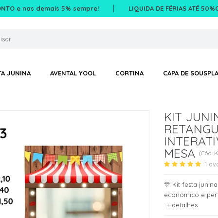
ONTO e nas demais 5% sempre!
LIQUIDA DE FÉRIAS ATÉ 50%O
TA JUNINA
AVENTAL YOOL
CORTINA
CAPA DE SOUSPLA
KIT JUNI
RETANGU
INTERATI
MESA
(
Cód.
K
1
av
🎊 Kit festa junin
econômico e perf
+ detalhes