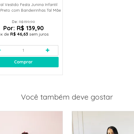
al Vestido Festa Junina Infantil
 Preto com Bandeirinhas Tal Mãe
Tal Filha MODELO INFANTI
De: 
R$ 159,90
Por:
R$ 139,90
3x
de
R$ 46,63
sem juros
Comprar
Você também deve gostar