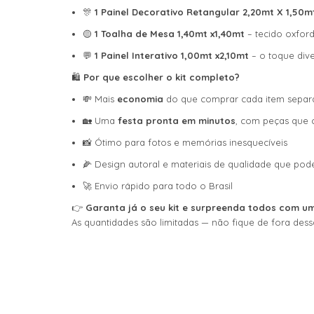
🎊
1 Painel Decorativo Retangular
2,20mt X 1,50m
🟡
1 Toalha de Mesa 1,40mt x1,40mt
– tecido oxford
💬
1 Painel Interativo 1,00mt x2,10mt
– o toque div
🛍️
Por que escolher o kit completo?
💸 Mais
economia
do que comprar cada item sepa
🏡 Uma
festa pronta em minutos
, com peças que 
📸 Ótimo para fotos e memórias inesquecíveis
🌽 Design autoral e materiais de qualidade que pode
🚀 Envio rápido para todo o Brasil
👉
Garanta já o seu kit e surpreenda todos com um
As quantidades são limitadas — não fique de fora dessa