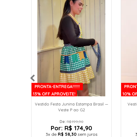
PRON
PRONTA-ENTREGA!!!!!!
10% OF
13% OFF APROVEITE!
Vest
Vestido Festa Junina Estampa Brasil —
Veste P ao G2
De: 
R$ 199,90
Por:
R$ 174,90
3x
de
R$ 58,30
sem juros