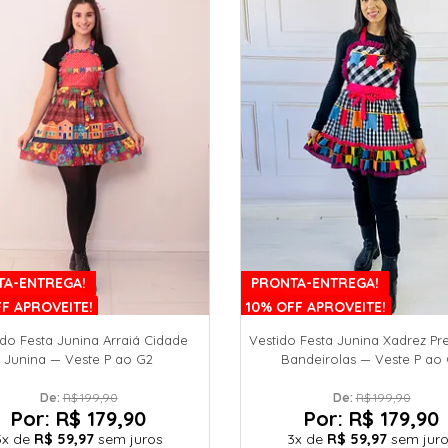
TA-ENTREGA!
PRONTA-ENTREGA!
F APROVEITE!
10% OFF APROVEITE!
ido Festa Junina Arraiá Cidade
Vestido Festa Junina Xadrez Pr
Junina — Veste P ao G2
Bandeirolas — Veste P ao
De: 
R$ 199,90
De: 
R$ 199,90
Por:
R$ 179,90
Por:
R$ 179,90
3x
de
R$ 59,97
sem juros
3x
de
R$ 59,97
sem jur