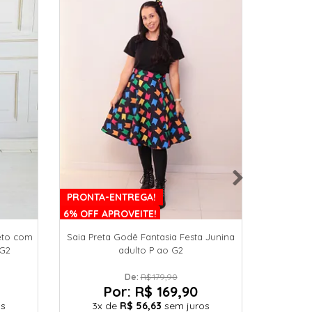
PRONTA-ENTREGA!
PRONTA
6% OFF APROVEITE!
10% OFF 
eto com
Saia Preta Godê Fantasia Festa Junina
Vestido 
 G2
adulto P ao G2
V
De: 
R$ 179,90
Por:
R$ 169,90
os
3x
de
R$ 56,63
sem juros
3x