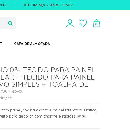
FF!
ATÉ DIA 31/07 BAIXE O APP
0
T
CAPA DE ALMOFADA
NO 03- TECIDO PARA PAINEL
LAR + TECIDO PARA PAINEL
VO SIMPLES + TOALHA DE
ITJUNINO-03
)
aliação
a com painel, toalha oxford e painel interativo. Prático,
eito para decorar com charme e rapidez! 🌽🎉