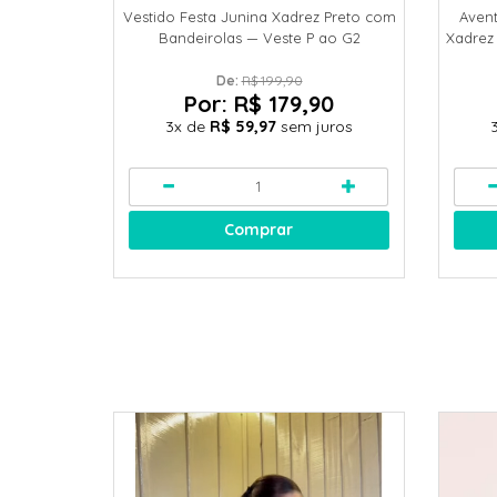
Vestido Festa Junina Xadrez Preto com
Avent
Bandeirolas — Veste P ao G2
Xadrez
De: 
R$ 199,90
Por:
R$ 179,90
3x
de
R$ 59,97
sem juros
Comprar