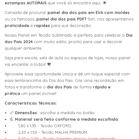
estampas AUTORAIS
que você só encontra aqui. 🌟
Cansada de procurar
painel dia dos pais em EVA com moldes
ou os famosos,
painel dia dos pais PDF?
Sim, nós apresentamos
praticidade
e
rapidez
para sua decoração.
Nosso Painel em Tecido Sublimado é perfeito para celebrar o
Dia
dos Pais 2024
com muito estilo, pronto para usar e decorar
qualquer ambiente.
Seja para escola, sala de aula ou espaços de lojas, nosso painel
vai encantar a todos! 💖
Aproveite essa oportunidade única e dê um toque especial com
essa lembrancinha do Dia dos Pais. Crie uma recordação em
fotos e transforme o
dia dos Pais
de forma
rápida e
prática
um painel incrível!
Características Técnicas:
📏
Dimensões:
escolha a medida no botão
💪
Material será feito conforme a medida escolhida:
1,80 x 1,35 - Tecido OXFORD
2,20 x 1,50 - Tecido MALHA PREMIUM
3,00 x 2,00 - Tecido Sarjado grosso (com emenda