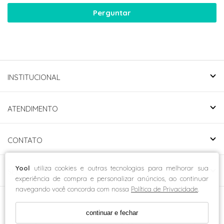
Perguntar
INSTITUCIONAL
ATENDIMENTO
CONTATO
Yool
utiliza cookies e outras tecnologias para melhorar sua
SELOS
experiência de compra e personalizar anúncios, ao continuar
navegando você concorda com nossa
Política de Privacidade
.
YOOL / CNPJ: 06.953.372/0001-19
continuar e fechar
Endereço: R PADRE JOÃO REITZ,1624 BAIRRO: SAO LUIZ,