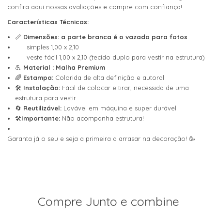
confira
aqui
nossas avaliações e compre com confiança!
Características Técnicas:
📏
Dimensões: a parte branca é o vazado para fotos
simples 1,00 x 2,10
veste fácil 1,00 x 2,10 (tecido duplo para vestir na estrutura)
💪
Material : Malha Premium
🌈
Estampa:
Colorida de alta definição e autoral
🛠️
Instalação:
Fácil de colocar e tirar, necessida de uma
estrutura para vestir
🔄
Reutilizável:
Lavável em máquina e super durável
🛠️
Importante:
Não acompanha estrutura!
Garanta já o seu e seja a primeira a arrasar na decoração! 🥳
Compre Junto e combine