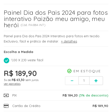
Painel Dia dos Pais 2024 para fotos
interativo Paizão meu amigo, meu
herói
(
Cód.
PAI084-INT
)
Painel para Dia dos Pais 2024 Interativo para fotos em tecido.
Exclusivo, fácil e prático de instalar.
+ detalhes
Escolha a Medida
1,00 X 2,10 veste fácil
R$ 189,90
EM ESTOQUE
Quantidade
3x
de
R$ 63,30
sem juros
ver parcelas
PIX
R$ 184,20
(3% de desconto)
Cartão de Crédito
R$ 189,90