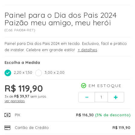
Painel para o Dia dos Pais 2024
Paizão meu amigo, meu herói
(
Cód.
PAI084-RET
)
Painel para Dia dos Pais 2024 em tecido. Exclusivo, fácil e prático
de instalar. Celebre em grande estilo!
+ detalhes
Escolha a Medida
2,20 x 1,50
3,00 x 2,00
R$ 119,90
EM ESTOQUE
Quantidade
3x
de
R$ 39,97
sem juros
ver parcelas
PIX
R$ 116,30
(3% de desconto)
Cartão de Crédito
R$ 119,90