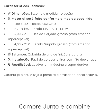
Características Técnicas:
📏
Dimensões:
Escolha a medida no botão
💪
Material será feito conforme a medida escolhida:
1,80 x 1,35 - Tecido OXFORD
2,20 x 1,50 - Tecido MALHA PREMIUM
3,00 x 2,00 - Tecido Sarjado grosso (com emenda
imperceptivel)
4,00 x 2,50 - Tecido Sarjado grosso (com emenda
imperceptivel)
🌈
Estampa:
Colorida de alta definição e autoral
🛠️
Instalação:
Fácil de colocar e tirar com fita dupla face
🔄
Reutilizável:
Lavável em máquina e super durável
Garanta já o seu e seja a primeira a arrasar na decoração! 🥳
Compre Junto e combine